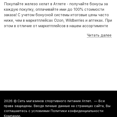
Покупайте железо хелат в Атлете - получайте бонусы за
каждую покупку, оплачивайте ими до 100% стоимости
заказа! С учетом бонусной системы итоговые цены часто
ниже, чем в маркетплейсах Ozon, Wildberries и аптеках. При
этом в отличие от маркетплейсов в нашем ассортименте
представлены оригинальные, качественные товары,
Читать далее
гарантирующие безопасность приема и высокую
результативность. Кроме того на нашем сайте, по
телефону и в розничных точках вы всегда можете получить
бесплатную консультацию - специалист подберет под
ваши цели, задачи и бюджет оптимальный набор добавок
для достижения наилучшего результата.
Железо хелат в Краснодаре, Анапе и
Новороссийске
Вы можете купить железо хелат в наших розничных точках
в Краснодаре, Анапе и Новороссийске. По Краснодару
2026 ©
Сеть магазинов спортивного питания Атлет.
— Все
можно заказать доставку курьером.
права защищены. Вводя личные данные на страницах сайта, Вы
соглашаетесь c условиями Политики конфиденциальности
Компании.