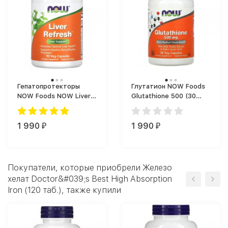
Гепатопротекторы
Глутатион NOW Foods
NOW Foods NOW Liver
Glutathione 500 (30
Refresh 90 vcaps (90
капс.)
капс.)
1 990
1 990
₽
₽
Покупатели, которые приобрели Железо
хелат Doctor&#039;s Best High Absorption
Iron (120 таб.), также купили