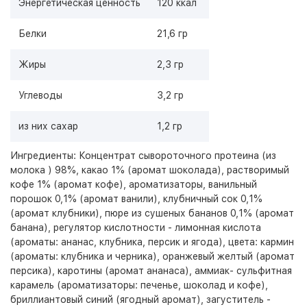
Энергетическая ценность
120 ккал
Белки
21,6 гр
Жиры
2,3 гр
Углеводы
3,2 гр
из них сахар
1,2 гр
Ингредиенты: Концентрат сывороточного протеина (из
молока ) 98%, какао 1% (аромат шоколада), растворимый
кофе 1% (аромат кофе), ароматизаторы, ванильный
порошок 0,1% (аромат ванили), клубничный сок 0,1%
(аромат клубники), пюре из сушеных бананов 0,1% (аромат
банана), регулятор кислотности - лимонная кислота
(ароматы: ананас, клубника, персик и ягода), цвета: кармин
(ароматы: клубника и черника), оранжевый желтый (аромат
персика), каротины (аромат ананаса), аммиак- сульфитная
карамель (ароматизаторы: печенье, шоколад и кофе),
бриллиантовый синий (ягодный аромат), загуститель -