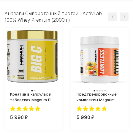
Аналоги Сывороточный протеин ActivLab
100% Whey Premium (2000 г)
Креатин в капсулах и
Предтренировочные
таблетках Magnum Big
комплексы Magnum
C (150 капс.)
Limitless (504 г)
5 990
5 990
₽
₽