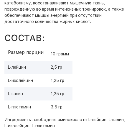
катаболизму, восстанавливают мышечную ткань,
поврежденную во время интенсивных тренировок, а также
обеспечивают мышцы энергией при отсутствии
достаточного количества жирных кислот.
СОСТАВ:
Размер порции
10 грамм
L-лейцин
2,5 гр
L-изолейцин
1,25 гр
L-валин
1,25 гр
L-глютамин
3,5 гр
Ингредиенты: свободные аминокислоты L-лейцин, L-валин,
L-изолейцин, L-глютамин