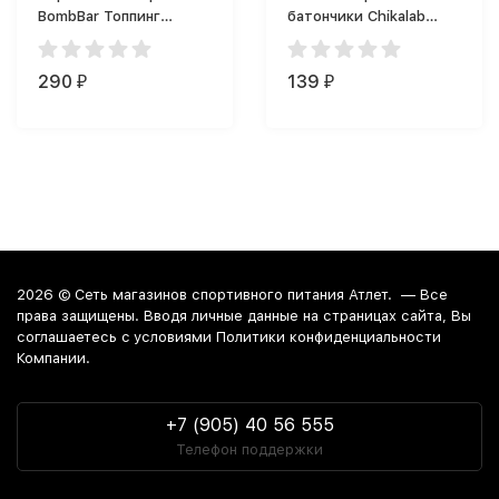
BombBar Топпинг
батончики Chikalab
BombBar (240 г)
Chikabar (60 г)
290
139
₽
₽
2026 ©
Сеть магазинов спортивного питания Атлет.
— Все
права защищены. Вводя личные данные на страницах сайта, Вы
соглашаетесь c условиями Политики конфиденциальности
Компании.
+7 (905) 40 56 555
Телефон поддержки