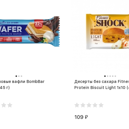
новые вафли BombBar
Десерты без сахара Fitn
AFER (45 г)
Protein
109
₽