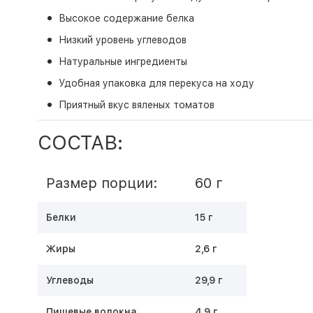
Высокое содержание белка
Низкий уровень углеводов
Натуральные ингредиенты
Удобная упаковка для перекуса на ходу
Приятный вкус вяленых томатов
СОСТАВ:
Размер порции:
60 г
Белки
15 г
Жиры
2,6 г
Углеводы
29,9 г
Пищевые волокна
4,9 г