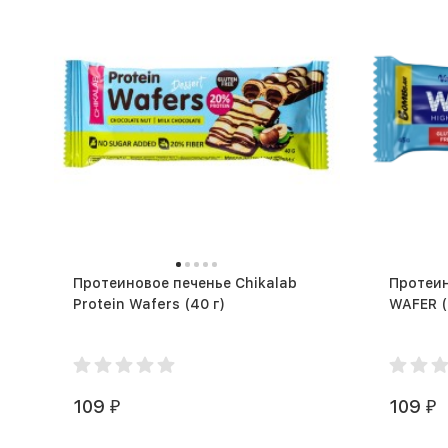
Протеиновое печенье Chikalab
Протеи
Protein Wafers (40 г)
W
109
109
₽
₽