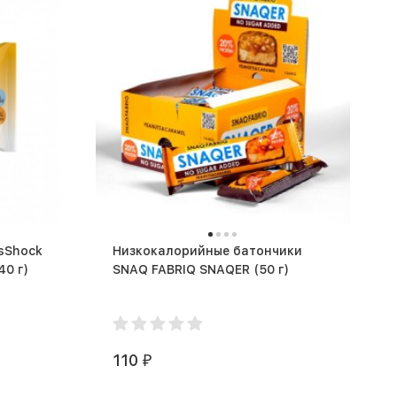
esShock
Низкокалорийные батончики
 Biscuit Light 1x10 (40 г)
SNAQ FABRIQ SNAQER (50 г)
110
₽