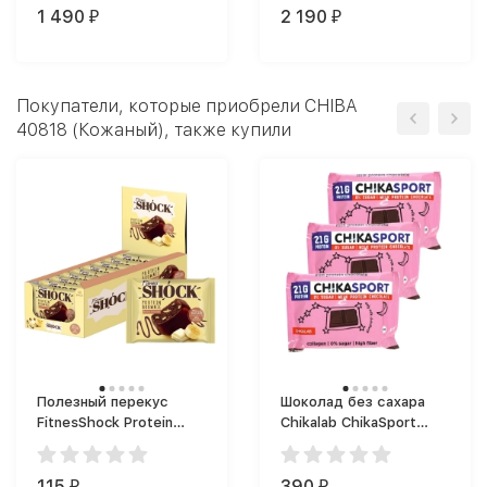
1 490
2 190
₽
₽
Покупатели, которые приобрели CHIBA
40818 (Кожаный), также купили
Полезный перекус
Шоколад без сахара
FitnesShock Protein
Chikalab ChikaSport
Brownie (50 г)
(100 г)
115
390
₽
₽