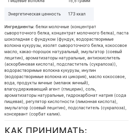
Пищевые волокна
15,5 грамм
Энергетическая ценность
173 ккал
Ингредиенты:
белки молочные (концентрат
сывороточного белка, концентрат молочного белка), паста
шоколадная с фундуком (фундук, водорастворимые
волокна кукурузы, изолят сывороточного белка, кокосовое
масло, какао-порошок натуральный, эмульгатор (соевый
лецитин), ароматизаторы натуральные, антиокислитель
(аскорбиновая кислота), подсластитель (сукралоза)),
водорастворимые волокна кукурузы, инулин
(водорастворимые волокна из цикория), масло кокосовое,
вода, продукты яичные (меланж яичный),
влагоудерживающий агент (глицерин), соль,
ароматизаторы натуральные, гидрокарбонат натрия (сода
пищевая), регулятор кислотности (лимонная кислота),
эмульгатор (соевый лецитин), подсластитель (сукралоза),
консервант (сорбат калия).
КАК ПРИНИМАТЬ: