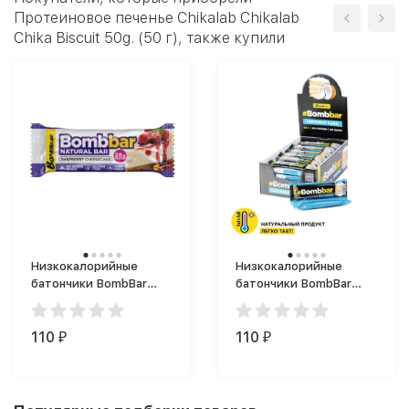
Протеиновое печенье Chikalab Chikalab
Chika Biscuit 50g. (50 г), также купили
Низкокалорийные
Низкокалорийные
батончики BombBar
батончики BombBar
Protein Bar (60 г)
Батончик
глазированный (40 г)
110
110
₽
₽