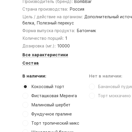
Производитель (бренд):
BombBar
Страна производства:
Россия
Цель / действие на организм:
Дополнительный источ
белка, Полезный перекус
Форма выпуска продукта:
Батончик
Количество порций:
1
Дозировка (мг.):
10000
Все характеристики
Состав
В наличии:
Нет в наличии:
Кокосовый торт
Банановый пуди
Фисташковая Меренга
Торт моккачино
Малиновый шербет
Фундучное пралине
Торт тропический микс