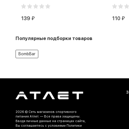
139
110
₽
₽
Популярные подборки товаров
BombBar
З
2026 ©
Сеть магазинов спортивного
питания Атлет.
— Все права защищены.
Вводя личные данные на страницах сайта,
Вы соглашаетесь c условиями Политики