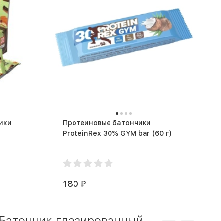
ики
Протеиновые батончики
ProteinRex 30% GYM bar (60 г)
180
₽
Батончик глазированный