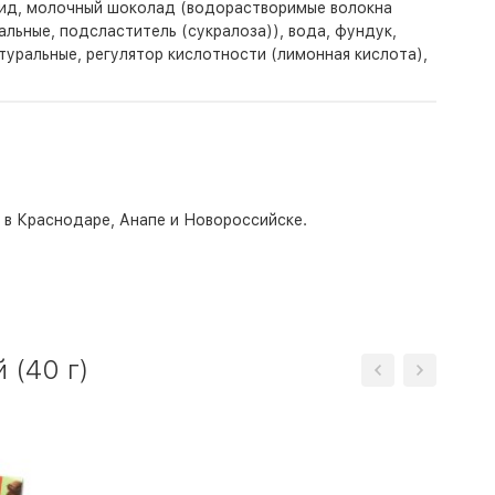
рид, молочный шоколад (водорастворимые волокна
альные, подсластитель (сукралоза)), вода, фундук,
туральные, регулятор кислотности (лимонная кислота),
о в Краснодаре, Анапе и Новороссийске.
 (40 г)