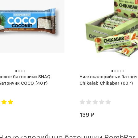
вые батончики SNAQ
Низкокалорийные батонч
FABRIQ Батончик COCO (40 г)
Chikalab Chikabar (60 г)
139
₽
 Низкокалорийные батончики BombBar 