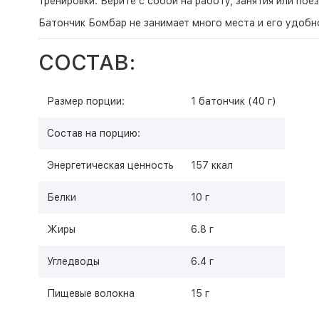
тренировки. Берите с собой на работу, занятия или поез
Батончик Бомбар не занимает много места и его удобно
СОСТАВ:
Размер порции:
1 батончик (40 г)
Состав на порцию:
Энергетическая ценность
157 ккал
Белки
10 г
Жиры
6.8 г
Угледводы
6.4 г
Пищевые волокна
15 г