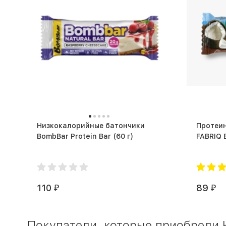
Низкокалорийные батончики
Протеино
BombBar Protein Bar (60 г)
110
89
₽
₽
Покупатели, которые приобрели