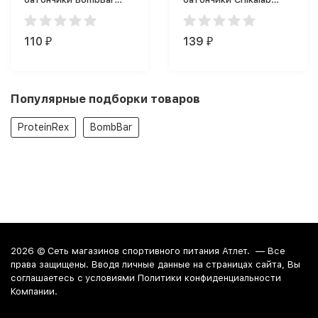
Батончик
Chikabar (60 г)
глазированный (40 г)
110
139
₽
₽
Популярные подборки товаров
ProteinRex
BombBar
2026 ©
Сеть магазинов спортивного питания Атлет.
— Все
права защищены. Вводя личные данные на страницах сайта, Вы
соглашаетесь c условиями Политики конфиденциальности
Компании.