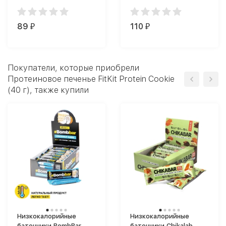
Pancake (40 г)
(40 г)
89
110
₽
₽
Покупатели, которые приобрели
Протеиновое печенье FitKit Protein Cookie
(40 г), также купили
Низкокалорийные
Низкокалорийные
батончики BombBar
батончики Chikalab