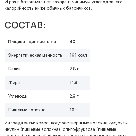
И раз в батончике нет сахара и минимум углеводов, его
калорийность ниже обычных батончиков.
СОСТАВ:
Пищевая ценность на
40 г
Энергетическая ценность
161 ккал
Белки
2.8 г
Жиры
11.9 г
Углеводы
2.9 г
Пищевые волокна
16 г
Ингредиенты:
кокос, водорастворимые волокна кукурузы,
инулин (пищевые волокна), олигофруктоза (пищевые
волокна), молочный шоколад (водорастворимые волокна