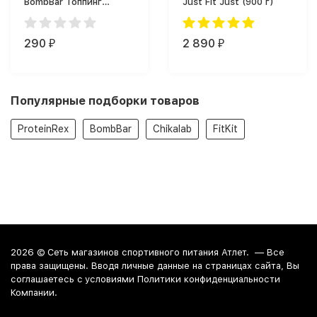
BombBar Топпинг
Just Fit Just (900 г)
BombBar (240 г)
290
2 890
₽
₽
Популярные подборки товаров
ProteinRex
BombBar
Chikalab
FitKit
2026 ©
Сеть магазинов спортивного питания Атлет.
— Все
права защищены. Вводя личные данные на страницах сайта, Вы
соглашаетесь c условиями Политики конфиденциальности
Компании.