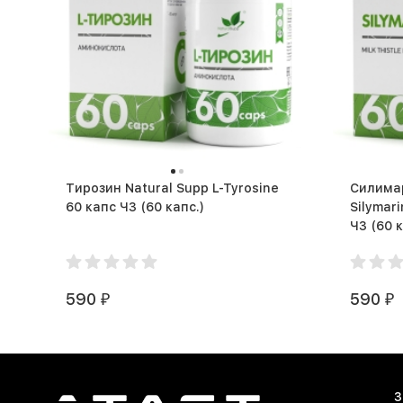
Тирозин Natural Supp L-Tyrosine
Силимар
60 капс ЧЗ (60 капс.)
Silymar
ЧЗ (60
590
590
₽
₽
З