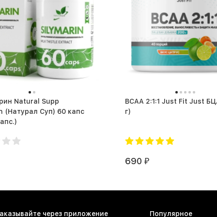
ин Natural Supp
BCAA 2:1:1 Just Fit Just БЦАА 
in (Натурал Суп) 60 капс
г)
 капс.)
690
₽
аказывайте через приложение
Популярное