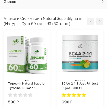
Отзывы
Аналоги Силимарин Natural Supp Silymarin
(Натурал Суп) 60 капс ЧЗ (60 капс.)
Тирозин Natural Supp L-
BCAA 2:1:1 Just Fit Just
Tyrosine 60 капс ЧЗ (60
БЦАА (200 г)
капс.)
590
690
₽
₽