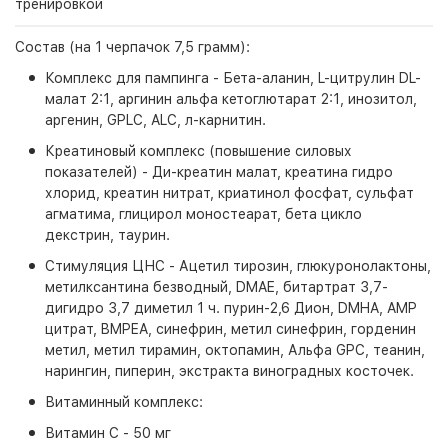
тренировкой
Состав (на 1 черпачок 7,5 грамм):
Комплекс для пампинга - Бета-аланин, L-цитрулин DL-
малат 2:1, аргинин альфа кетоглютарат 2:1, инозитол,
аргенин, GPLC, ALC, л-карнитин.
Креатиновый комплекс (повышение силовых
показателей) - Ди-креатин малат, креатина гидро
хлорид, креатин нитрат, криатинол фосфат, сульфат
агматима, глицирол моностеарат, бета цикло
декстрин, таурин.
Стимуляция ЦНС - Ацетил тирозин, глюкуронолактоны,
метилксантина безводный, DMAE, битартрат 3,7-
дигидро 3,7 диметил 1 ч. пурин-2,6 Дион, DMHA, AMP
цитрат, BMPEA, синефрин, метил синефрин, горденин
метил, метил тирамин, октопамин, Альфа GPC, теанин,
нарингин, пиперин, экстракта виноградных косточек.
Витаминный комплекс:
Витамин С - 50 мг