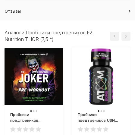
Отзывы
Аналоги Пробники предтреников F2
Nutrition THOR (7,5 г)
Пробники
Пробники
предтреников
предтреников USN
Underfarm Labs Joker
Atom Bomb (60 мл)
предтренинг (6 г)