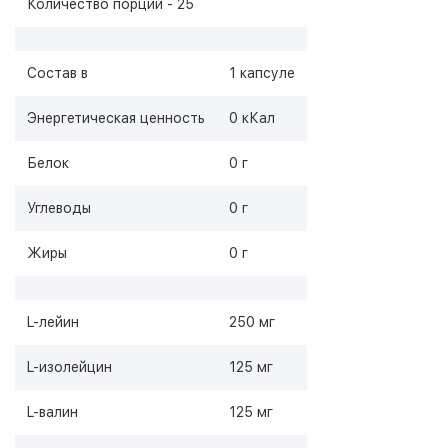
Количество порций - 25
Состав в
1 капсуле
Энергетическая ценность
0 кКал
Белок
0 г
Углеводы
0 г
Жиры
0 г
L-лейин
250 мг
L-изолейцин
125 мг
L-валин
125 мг