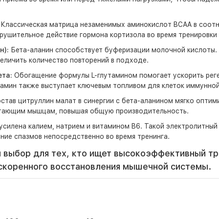
Классическая матрица незаменимых аминокислот BCAA в соотно
рушительное действие гормона кортизола во время тренировки 
н):
Бета-аланин способствует буферизации молочной кислоты.
еличить количество повторений в подходе.
та:
Обогащение формулы L-глутамином помогает ускорить рег
амин также выступает ключевым топливом для клеток иммунной
став цитруллин малат в синергии с бета-аланином мягко оптим
отающим мышцам, повышая общую производительность.
усилена калием, натрием и витамином B6. Такой электролитный
ие спазмов непосредственно во время тренинга.
выбор для тех, кто ищет высокоэффективный тр
ускоренного восстановления мышечной системы.