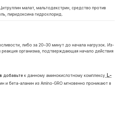
L-Цитруллин малат, мальтодекстрин, средство против
ель, пиридоксина гидрохлорид.
ливости, либо за 20–30 минут до начала нагрузок. Из-
я реакция организма, подтверждающая начало действия
L-
в добавьте
к данному аминокислотному комплексу
н и бета-аланин из Amino-GRO мгновенно проникают в