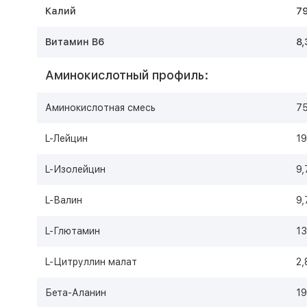
Калий
79
Витамин В6
8,
Аминокислотный профиль:
Аминокислотная смесь
75
L-Лейцин
19
L-Изолейцин
9,
L-Валин
9,
L-Глютамин
13
L-Цитруллин малат
2,
Бета-Аланин
19