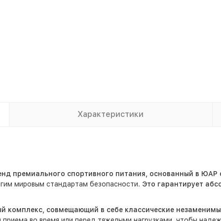
Характеристики
ренд премиального спортивного питания, основанный в ЮАР
рогим мировым стандартам безопасности.
Это гарантирует абс
й комплекс, совмещающий в себе классические незаменим
 приема во время или перед тяжелыми нагрузками, чтобы наде