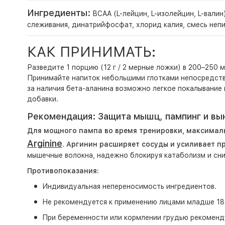
Ингредиенты:
BCAA (L-лейцин, L-изолейцин, L-вали
слеживания, динатрийфосфат, хлорид калия, смесь неп
КАК ПРИНИМАТЬ:
Разведите 1 порцию (12 г / 2 мерные ложки) в 200–250 
Принимайте напиток небольшими глотками непосредстве
за наличия бета-аланина возможно легкое покалывание
добавки.
Рекомендация: Защита мышц, пампинг и вы
Для мощного пампа во время тренировки, максимал
Arginine
.
Аргинин расширяет сосуды и усиливает п
мышечные волокна, надежно блокируя катаболизм и сниж
Противопоказания:
Индивидуальная непереносимость ингредиентов.
Не рекомендуется к применению лицами младше 18 
При беременности или кормлении грудью рекоменду