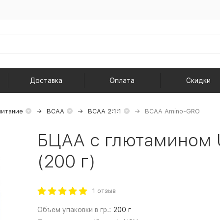
Доставка
Оплата
Скидки
питание
BCAA
BCAA 2:1:1
BCAA Amino-GRO
БЦАА с глютамином
(200 г)
1 отзыв
Объем упаковки в гр.:
200 г