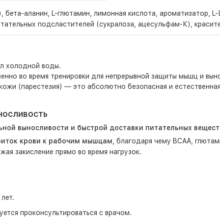
н), бета-аланин, L-глютамин, лимонная кислота, ароматизатор, 
итательных подсластителей (сукралоза, ацесульфам-К), красит
мл холодной воды.
нно во время тренировки для непрерывной защиты мышц и вынос
 кожи (парестезия) — это абсолютно безопасная и естественна
носливость
ьной выносливости и быстрой доставки питательных вещест
риток крови к рабочим мышцам,
благодаря чему BCAA, глютами
ая закисление прямо во время нагрузок.
лет.
ется проконсультироваться с врачом.