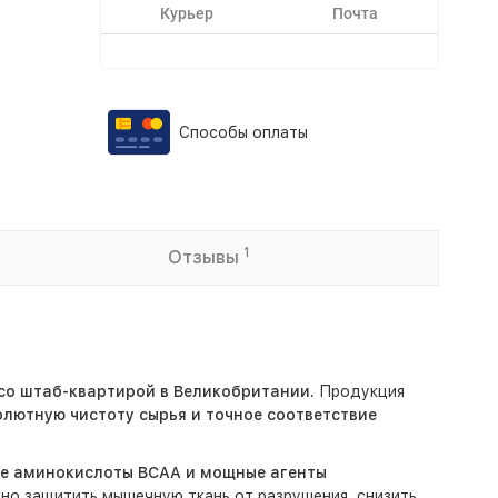
Курьер
Почта
Способы оплаты
1
Отзывы
 со штаб-квартирой в Великобритании.
Продукция
олютную чистоту сырья и точное соответствие
ые аминокислоты BCAA и мощные агенты
жно защитить мышечную ткань от разрушения, снизить