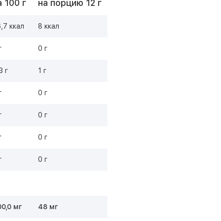
а 100 г
на порцию 12 г
,7 ккал
8 ккал
г
0 г
3 г
1 г
г
0 г
г
0 г
г
0 г
г
0 г
0,0 мг
48 мг