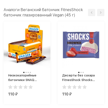
Аналоги Веганский батончик FitnesShock
батончик глазированный Vegan (45 г)
Низкокалорийные
Десерты без сахара
батончики SNAQ
FitnesShock Shocks
FABRIQ SNAQER (50 г)
Brownie 1x9 (50 г)
110
110
₽
₽