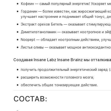
Кофеин — самый популярный энергетик! Ускоряет ме
Горденин — более известен, как жиросжигающий ком
улучшает настроение и поднимает общий тонус, д
Экстракт орехов Бетель — оказывает стимулирующе
Диметилэтаноламин — оказывает ноотропное и эйфо
Noopept — обладает ноотропным действием, улучш
Листья оливы — оказывает мощное антиоксидантное
Создавая Insane Labz Insane Brainz мы отталкив
получить продолжительный энергетический заряд (з
расширить возможности головного мозга;
обеспечить общее тонизирующее действие.
СОСТАВ: