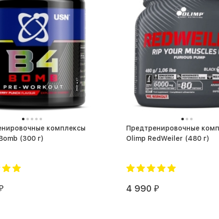
енировочные комплексы
Предтренировочные ком
USN B4 Bomb (300 г)
Olimp RedWeiler (480 г)
4 990
₽
₽