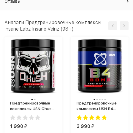
Отзывы
Аналоги Предтренировочные комплексы
Insane Labz Insane Veinz (98 г)
Предтренировочные
Предтренировочные
комплексы USN Qhush
комплексы USN B4
Hyperdrive Pre-Workout
Bomb (300 г)
(210 г)
1 990
3 990
₽
₽