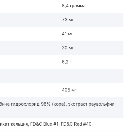
8,4 грамма
73 мг
41 мг
30 мг
6,2 г
405 мг
мбина гидрохлорид 98% (кора), экстракт раувольфии
икат кальция, FD&C Blue #1, FD&C Red #40