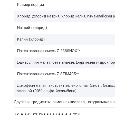
Размер порции
Хлорид (хлорид натрия, хлорид калия, гимамлайская р
Натрий (хлорид)
Калий (хлорид)
Патентованная смесь Z-2369NOX™
L-цитруллин малат, бета аланин, L-аргинина гидрохло
Патентованная смесь Z-STIM405™
Дикофеин малат, экстракт зелёного чая (лист), безв
змеиной (90% альфа-йохимбина)
Другие ингредиенты: лимонная кислота, натуральные и 