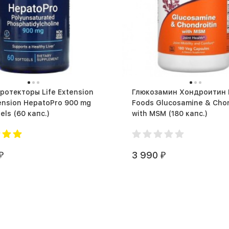
торы Life Extension
Глюкозамин Хондроитин
tension HepatoPro 900 mg
Foods Glucosamine & Chon
60 softgels (60 капс.)
with MSM (180 капс.)
3 990
₽
₽