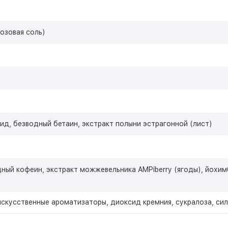
озовая соль)
рид, безводный бетаин, экстракт полыни эстрагонной (лист)
одный кофеин, экстракт можжевельника AMPiberry (ягоды), йохи
искусственные ароматизаторы, диоксид кремния, сукралоза, сил