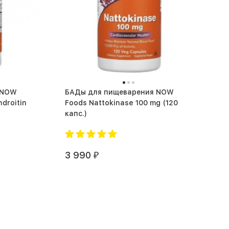
 NOW
БАДы для пищеварения NOW
droitin
Foods Nattokinase 100 mg (120
капс.)
3 990
₽