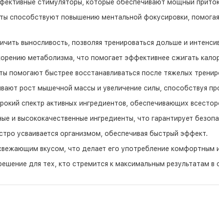
ективные стимуляторы, которые обеспечивают мощный приток 
ты способствуют повышению ментальной фокусировки, помогая
чить выносливость, позволяя тренироваться дольше и интенси
орению метаболизма, что помогает эффективнее сжигать калор
ы помогают быстрее восстанавливаться после тяжелых тренир
ают рост мышечной массы и увеличение силы, способствуя про
рокий спектр активных ингредиентов, обеспечивающих всестор
ые и высококачественные ингредиенты, что гарантирует безопа
стро усваивается организмом, обеспечивая быстрый эффект.
вежающим вкусом, что делает его употребление комфортным и
е решение для тех, кто стремится к максимальным результатам в