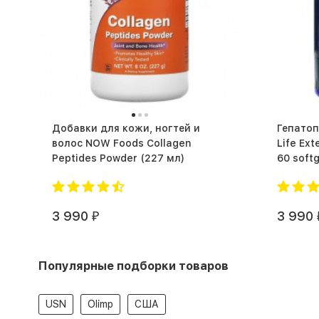
Добавки для кожи, ногтей и
Гепатопротек
волос NOW Foods Collagen
Life Ex
Peptides Powder (227 мл)
3 990
3 990
₽
Популярные подборки товаров
USN
Olimp
США