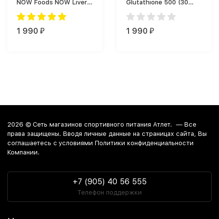
NOW Foods NOW Liver
Glutathione 500 (30
Refresh 90 vcaps (90
капс.)
капс.)
1 990
1 990
₽
₽
2026 ©
Сеть магазинов спортивного питания Атлет.
— Все
права защищены. Вводя личные данные на страницах сайта, Вы
соглашаетесь c условиями Политики конфиденциальности
Компании.
+7 (905) 40 56 555
Телефон поддержки