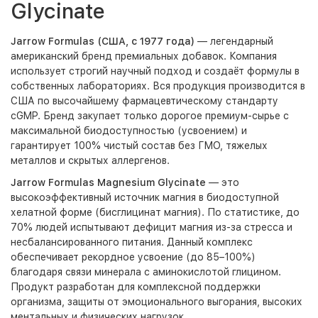
Glycinate
Jarrow Formulas
(США, с 1977 года)
— легендарный
американский бренд премиальных добавок. Компания
использует строгий научный подход и создаёт формулы в
собственных лабораториях. Вся продукция производится в
США по высочайшему фармацевтическому стандарту
cGMP. Бренд закупает только дорогое премиум-сырье с
максимальной биодоступностью (усвоением) и
гарантирует 100% чистый состав без ГМО, тяжелых
металлов и скрытых аллергенов.
Jarrow Formulas Magnesium Glycinate
— это
высокоэффективный источник магния в биодоступной
хелатной форме (бисглицинат магния). По статистике, до
70% людей испытывают дефицит магния из-за стресса и
несбалансированного питания. Данный комплекс
обеспечивает рекордное усвоение (до 85–100%)
благодаря связи минерала с аминокислотой глицином.
Продукт разработан для комплексной поддержки
организма, защиты от эмоционального выгорания, высоких
ментальных и физических нагрузок.