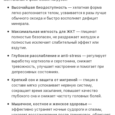
Высочайшая биодоступность
— хелатная форма
легко распознается телом, усваивается в разы лучше
обычного оксида и быстро восполняет дефицит
минерала.
Максимальная мягкость для ЖКТ
— глицинат
полностью безопасен, не раздражает желудок и
полностью исключает слабительный эффект или
вздутие.
Глубокое расслабление и anti-stress
— регулирует
выработку кортизола и серотонина, снижает
тревожность, улучшает настроение и помогает при
депрессивных состояниях.
Крепкий сон и защита от мигреней
— глицин в
составе мягко успокаивает нервную систему,
сокращает время засыпания, повышает качество
глубокого сна и снижает частоту головных болей.
Мышечное, костное и женское здоровье
—
эффективно устраняет ночные судороги и спазмы,
ускоряет восстановление после тренировок, облегчает