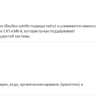
Bacillus subtilis подвида natto) и усваивается намного
ю с K1 и MK-4, которая лучше поддерживает
удистой системы.
рин, вода, органическая карамель (краситель) и