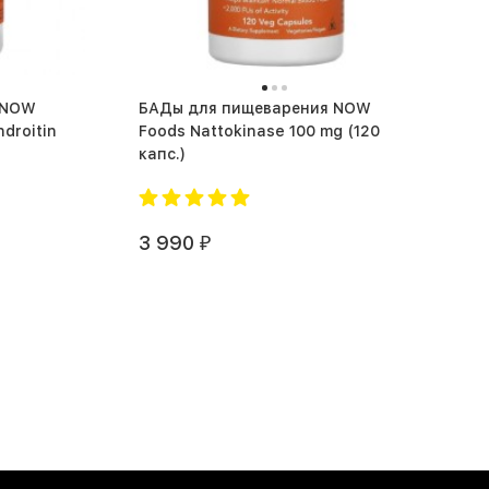
 NOW
БАДы для пищеварения NOW
droitin
Foods Nattokinase 100 mg (120
капс.)
3 990
₽