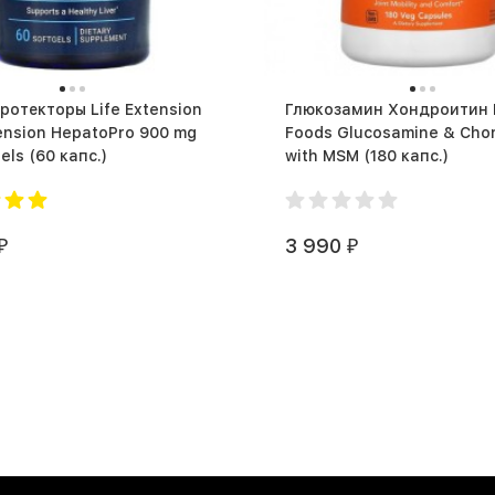
торы Life Extension
Глюкозамин Хондроитин
tension HepatoPro 900 mg
Foods Glucosamine & Chon
60 softgels (60 капс.)
with MSM (180 капс.)
3 990
₽
₽