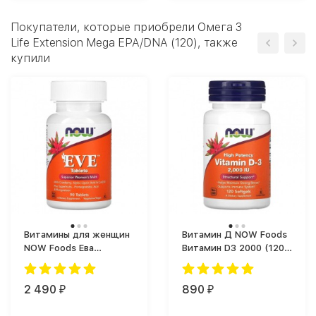
Покупатели, которые приобрели Омега 3
Life Extension Mega EPA/DNA (120), также
купили
Витамины для женщин
Витамин Д NOW Foods
NOW Foods Ева
Витамин D3 2000 (120
Women's Multiple
капс.)
Vitamin (90 таб.)
2 490
890
₽
₽