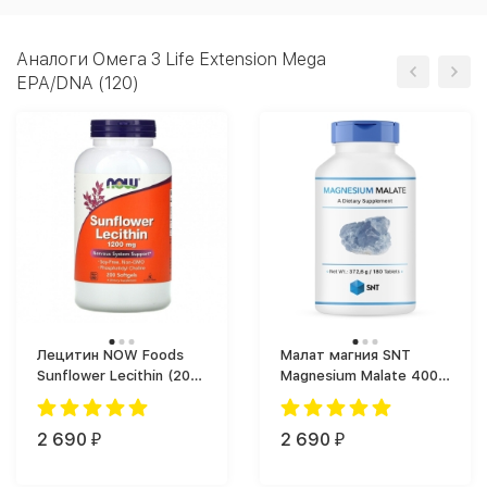
Аналоги Омега 3 Life Extension Mega
EPA/DNA (120)
Лецитин NOW Foods
Малат магния SNT
Sunflower Lecithin (200
Magnesium Malate 400
капс.)
(180 tabs)
2 690
2 690
₽
₽