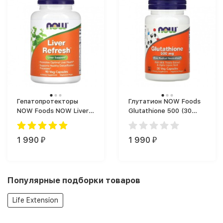
Гепатопротекторы
Глутатион NOW Foods
NOW Foods NOW Liver
Glutathione 500 (30
Refresh 90 vcaps (90
капс.)
капс.)
1 990
1 990
₽
₽
Популярные подборки товаров
Life Extension