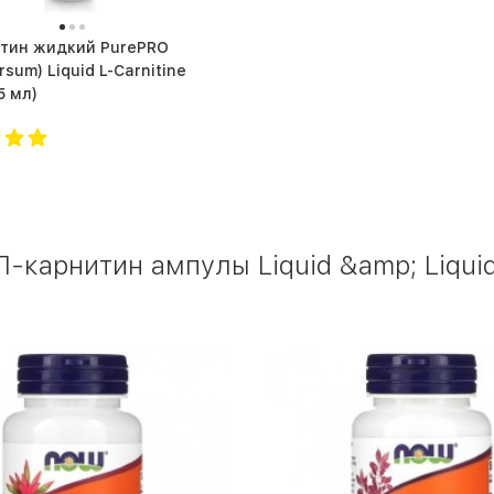
итин жидкий PurePRO
rsum) Liquid L-Carnitine
 (25 мл)
карнитин ампулы Liquid &amp; Liquid 