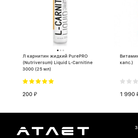
Л карнитин жидкий PurePRO
Витамин 
(Nutriversum) Liquid L-Carnitine
капс.)
3000 (25 мл)
200
1 990
₽
З