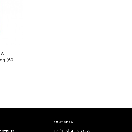
OW
 (60
Контакты
ортпита
+7 (905) 40 56 555