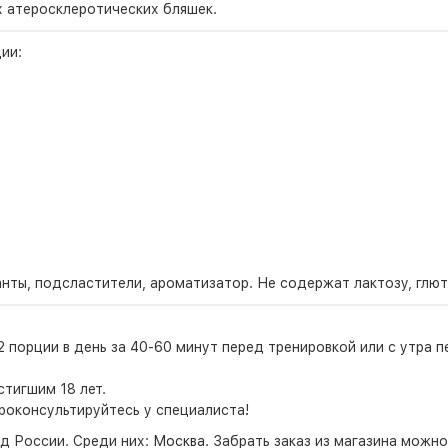
х атеросклеротических бляшек.
ии:
ванты, подсластители, ароматизатор. Не содержат лактозу, глю
-2 порции в день за 40-60 минут перед тренировкой или с утра п
тигшим 18 лет.
роконсультируйтесь у специалиста!
д России. Среди них:
Москва
. Забрать заказ из магазина можн