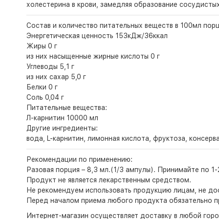
холестерина в крови, замедляя образование сосудисты
Состав и количество питательных веществ в 100мл порц
Энергетическая ценность 153кДж/36ккал
Жиры 0 г
из них насыщенные жирные кислоты 0 г
Углеводы 5,1 г
из них сахар 5,0 г
Белки 0 г
Соль 0,04 г
Питательные вещества:
Л-карнитин 10000 мл
Другие ингредиенты:
вода, L-карнитин, лимонная кислота, фруктоза, консер
Рекомендации по применению:
Разовая порция – 8,3 мл.(1/3 ампулы). Принимайте по 1
Продукт не является лекарственным средством.
Не рекомендуем использовать продукцию лицам, не дос
Перед началом приема любого продукта обязательно п
Интернет-магазин
осуществляет доставку в любой горо