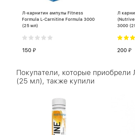
Л-карнитин ампулы Fitness
Л карн
Formula L-Carnitine Formula 3000
(Nutrive
(25 мл)
3000
150
200
₽
₽
Покупатели, которые приобрели Л-
(25 мл), также купили