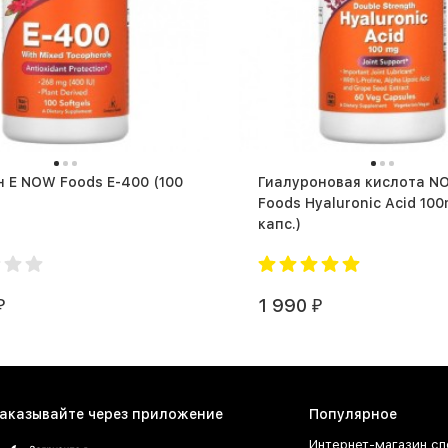
Е NOW Foods E-400 (100
Гиалуроновая кислота N
Foods Hyaluronic Acid 100mg
капс.)
1 990
₽
₽
аказывайте через приложение
Популярное
Интернет-магазин сп