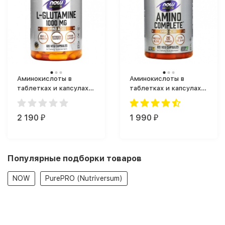
Аминокислоты в
Аминокислоты в
таблетках и капсулах
таблетках и капсулах
NOW Foods L-Glutamine
NOW Foods Amino
1000 (120 капс.)
Complete (120 капс.)
2 190
1 990
₽
₽
Популярные подборки товаров
NOW
PurePRO (Nutriversum)