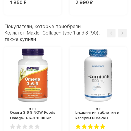
1 850
2 990
₽
₽
Покупатели, которые приобрели
Коллаген Maxler Collagen type 1 and 3 (90),
также купили
Омега 3 6 9 NOW Foods
L-карнитин таблетки и
Omega-3-6-9 1000 мг
капсулы PurePRO
(100 капс.)
(Nutriversum) L-
carnitine 1500 (60 таб.)