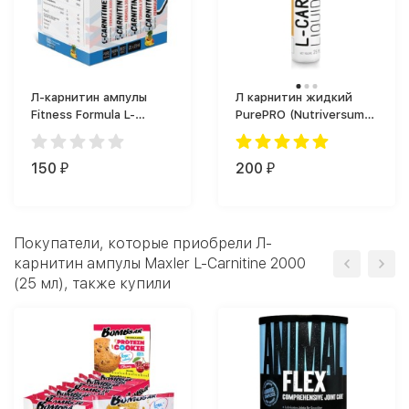
Л-карнитин ампулы
Л карнитин жидкий
Fitness Formula L-
PurePRO (Nutriversum)
Carnitine Formula 3000
Liquid L-Carnitine 3000
(25 мл)
(25 мл)
150
200
₽
₽
Покупатели, которые приобрели Л-
карнитин ампулы Maxler L-Carnitine 2000
(25 мл), также купили