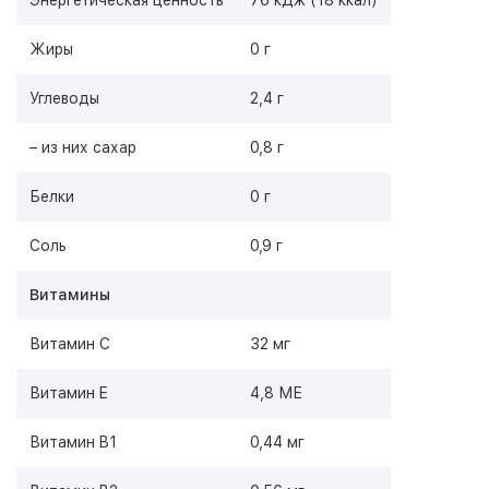
Энергетическая ценность
76 кДж (18 ккал)
Жиры
0 г
Углеводы
2,4 г
– из них сахар
0,8 г
Белки
0 г
Соль
0,9 г
Витамины
Витамин С
32 мг
Витамин E
4,8 МЕ
Витамин B1
0,44 мг