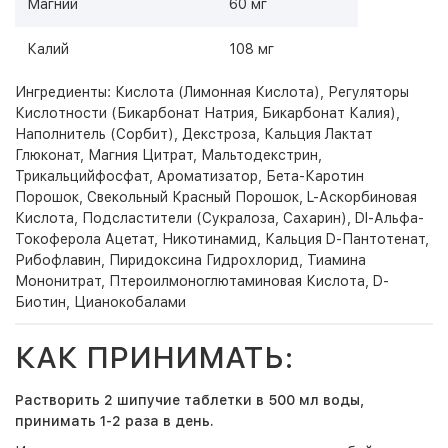
Магний
60 мг
Калий
108 мг
Ингредиенты: Кислота (Лимонная Кислота), Регуляторы
Кислотности (Бикарбонат Натрия, Бикарбонат Калия),
Наполнитель (Сорбит), Декстроза, Кальция Лактат
Глюконат, Магния Цитрат, Мальтодекстрин,
Трикальцийфосфат, Ароматизатор, Бета-Каротин
Порошок, Свекольный Красный Порошок, L-Аскорбиновая
Кислота, Подсластители (Сукралоза, Сахарин), Dl-Альфа-
Токоферола Ацетат, Никотинамид, Кальция D-Пантотенат,
Рибофлавин, Пиридоксина Гидрохлорид, Тиамина
Мононитрат, Птероилмоноглютаминовая Кислота, D-
Биотин, Цианокобалами
КАК ПРИНИМАТЬ:
Растворить 2 шипучие таблетки в 500 мл воды,
принимать 1-2 раза в день.