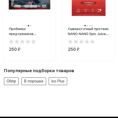
Пробники
Сывороточный протеин
предтреников
NANO NANO Epic Juice
Blackstone Labs Dust
(пищевой порошок)
Reloaded (11 г)
25g. (25 г)
250
250
₽
₽
Популярные подборки товаров
Olimp
В порошке
Iso Plus