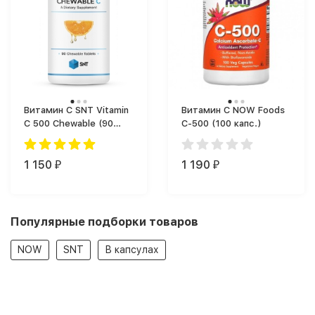
Витамин C SNT Vitamin
Витамин C NOW Foods
C 500 Chewable (90
C-500 (100 капс.)
таб.)
1 150
1 190
₽
₽
Популярные подборки товаров
NOW
SNT
В капсулах