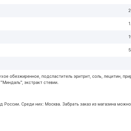
2
1
1
5
ухое обезжиренное, подсластитель эритрит, соль, лецитин, при
"Миндаль", экстракт стевии.
д России. Среди них:
Москва
. Забрать заказ из магазина можн