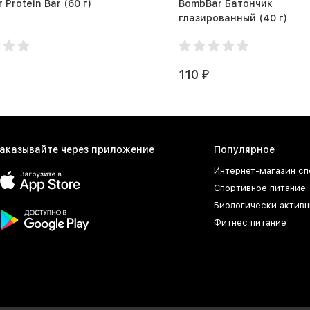
BombBar Protein Bar (60 г)
BombBar Батончик
глазированный (40 г)
110
₽
аказывайте через приложение
Популярное
Интернет-магазин сп
Спортивное питание
Биологически активн
Фитнес питание