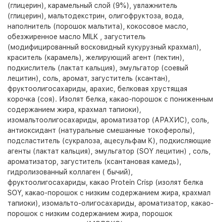
(глицерин), карамельный слой (9%), увлажнитель
(глицерин), мальтодекстрин, олигофруктоза, вода,
наполнитель (порошок мальтита), кокосовое масло,
обезжиренное масло MILK , загуститель
(модифицированный восковидный кукурузный крахмал),
краситель (карамель), желирующий агент (пектин),
подкислитель (лактат кальция), эмульгатор (соевый
лецитин), соль, аромат, загуститель (ксантан),
фруктоолигосахариды, арахис, белковая хрустящая
корочка (соя). Изолят белка, какао-порошок с пониженным
содержанием жира, крахмал тапиоки),
изомальтоолигосахариды, ароматизатор (АРАХИС), соль,
антиоксидант (натуральные смешанные токоферолы),
подсластитель (сукралоза, ацесульфам K), подкисляющие
агенты (лактат кальция), эмульгатор (SOY лецитин) , соль,
ароматизатор, загуститель (ксантановая камедь),
гидролизованный коллаген ( бычий),
фруктоолигосахариды, какао Protein Crisp (изолят белка
SOY, какао-порошок с низким содержанием жира, крахмал
тапиоки), изомальто-олигосахариды, ароматизатор, какао-
порошок с низким содержанием жира, порошок