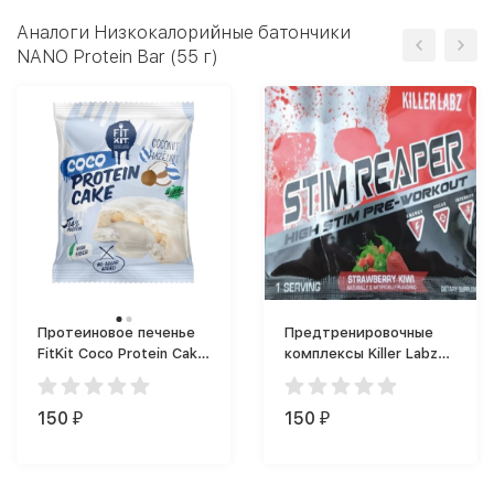
Аналоги Низкокалорийные батончики
NANO Protein Bar (55 г)
Протеиновое печенье
Предтренировочные
FitKit Coco Protein Cake
комплексы Killer Labz
(90 г)
Stim Reaper 1 serving
7.2 g. (7.2 г)
150
150
₽
₽