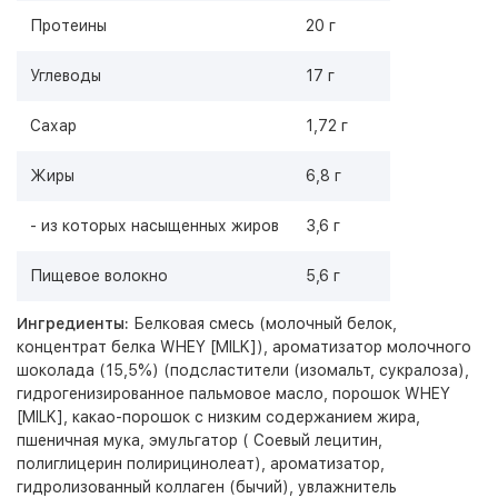
Протеины
20 г
Углеводы
17 г
Сахар
1,72 г
Жиры
6,8 г
- из которых насыщенных жиров
3,6 г
Пищевое волокно
5,6 г
Ингредиенты:
Белковая смесь (молочный белок,
концентрат белка WHEY [MILK]), ароматизатор молочного
шоколада (15,5%) (подсластители (изомальт, сукралоза),
гидрогенизированное пальмовое масло, порошок WHEY
[MILK], какао-порошок с низким содержанием жира,
пшеничная мука, эмульгатор ( Соевый лецитин,
полиглицерин полирицинолеат), ароматизатор,
гидролизованный коллаген (бычий), увлажнитель