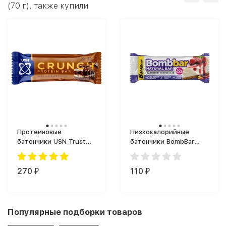
(70 г), также купили
Протеиновые
Низкокалорийные
батончики USN Trust
батончики BombBar
Crunch Protein Bar (60
Protein Bar (60 г)
г)
270
110
₽
₽
Популярные подборки товаров