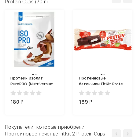
Protein Cups (70 г)
Протеин изолят
Протеиновые
PurePRO (Nutriversum)
батончики FitKit Protein
Iso Pro 1 Serving (25 г)
Delice (60 г)
180
189
₽
₽
Покупатели, которые приобрели
Протеиновое печенье FitKit 2 Protein Cups