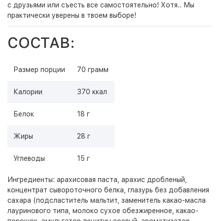
с друзьями или съесть все самостоятельно! Хотя.. Мы
практически уверены в твоем выборе!
СОСТАВ:
Размер порции
70 грамм
Калории
370 ккал
Белок
18 г
Жиры
28 г
Углеводы
15 г
Ингредиенты: арахисовая паста, арахис дробленый,
концентрат сывороточного белка, глазурь без добавления
сахара (подсластитель мальтит, заменитель какао-масла
лауринового типа, молоко сухое обезжиренное, какао-