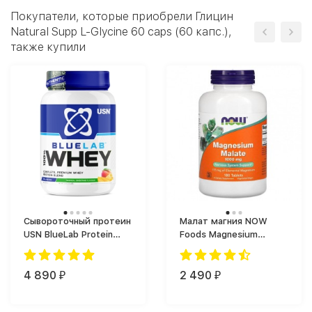
Покупатели, которые приобрели Глицин
Natural Supp L-Glycine 60 caps (60 капс.),
также купили
Сывороточный протеин
Малат магния NOW
USN BlueLab Protein
Foods Magnesium
(908 г)
Malate доза 1000mg
(180 таб.)
4 890
2 490
₽
₽