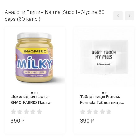
Аналоги Глицин Natural Supp L-Glycine 60
caps (60 капс.)
Шоколадная паста
Таблетницы Fitness
SNAQ FABRIQ Паста
Formula Таблетница
Milky (250 г)
Dont Touch My Pills 7
отделений
390
390
₽
₽