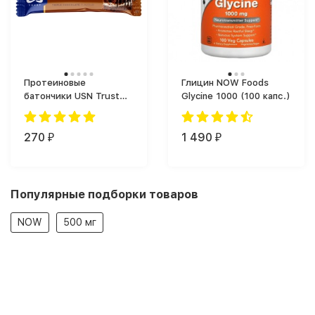
Протеиновые
Глицин NOW Foods
батончики USN Trust
Glycine 1000 (100 капс.)
Crunch Protein Bar (60
г)
270
1 490
₽
₽
Популярные подборки товаров
NOW
500 мг