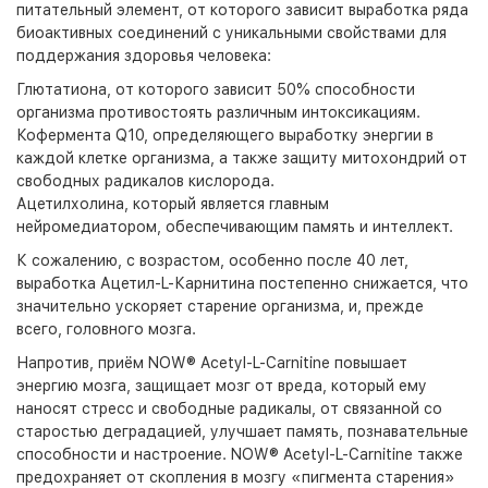
питательный элемент, от которого зависит выработка ряда
биоактивных соединений с уникальными свойствами для
поддержания здоровья человека:
Глютатиона, от которого зависит 50% способности
организма противостоять различным интоксикациям.
Кофермента Q10, определяющего выработку энергии в
каждой клетке организма, а также защиту митохондрий от
свободных радикалов кислорода.
Ацетилхолина, который является главным
нейромедиатором, обеспечивающим память и интеллект.
К сожалению, с возрастом, особенно после 40 лет,
выработка Ацетил-L-Карнитина постепенно снижается, что
значительно ускоряет старение организма, и, прежде
всего, головного мозга.
Напротив, приём NOW® Acetyl-L-Carnitine повышает
энергию мозга, защищает мозг от вреда, который ему
наносят стресс и свободные радикалы, от связанной со
старостью деградацией, улучшает память, познавательные
способности и настроение. NOW® Acetyl-L-Carnitine также
предохраняет от скопления в мозгу «пигмента старения»