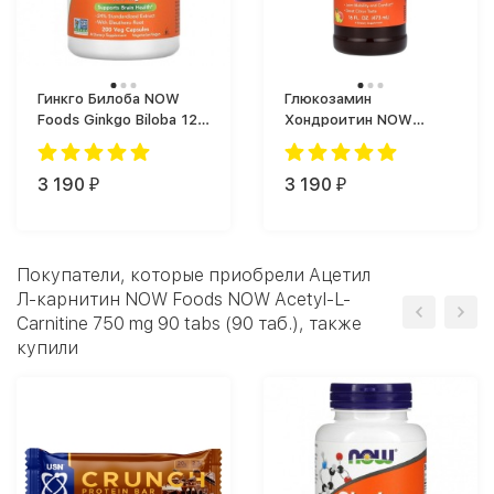
Гинкго Билоба NOW
Глюкозамин
Foods Ginkgo Biloba 120
Хондроитин NOW
mg (200 капс.)
Foods Glucosamine &
Chondroitin with MSM
3 190
Liquid, 473 мл. (473
3 190
₽
₽
мл)
Покупатели, которые приобрели Ацетил
Л-карнитин NOW Foods NOW Acetyl-L-
Carnitine 750 mg 90 tabs (90 таб.), также
купили