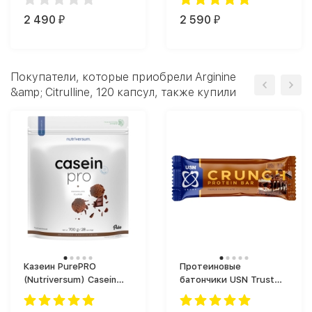
2 490
2 590
₽
₽
Покупатели, которые приобрели Arginine
&amp; Citrulline, 120 капсул, также купили
Казеин PurePRO
Протеиновые
(Nutriversum) Casein
батончики USN Trust
Pro (700 г)
Crunch Protein Bar (60
г)