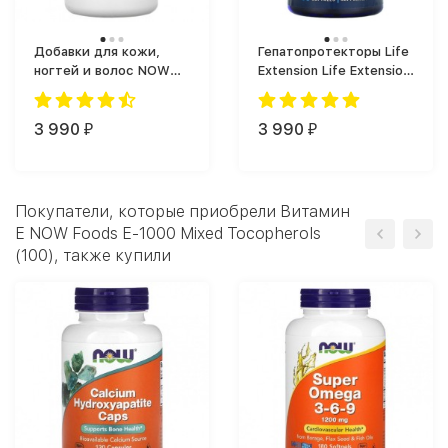
Добавки для кожи,
Гепатопротекторы Life
ногтей и волос NOW
Extension Life Extension
Foods Collagen Peptides
HepatoPro 900 mg 60
Powder (227 мл)
softgels (60 капс.)
3 990
3 990
₽
₽
Покупатели, которые приобрели Витамин
Е NOW Foods E-1000 Mixed Tocopherols
(100), также купили