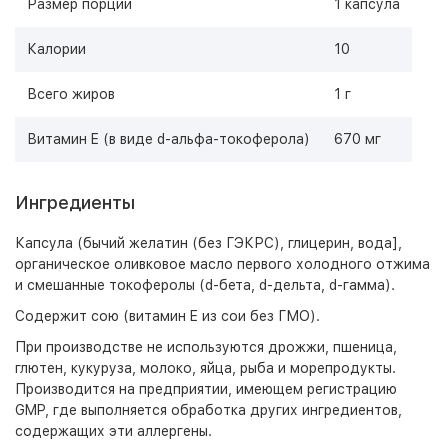
Размер порции
1 капсула
Калории
10
Всего жиров
1 г
Витамин E (в виде d-альфа-токоферола)
670 мг
Ингредиенты
Капсула (бычий желатин (без ГЭКРС), глицерин, вода],
органическое оливковое масло первого холодного отжима
и смешанные токоферолы (d-бета, d-дельта, d-гамма).
Содержит сою (витамин E из сои без ГМО).
При производстве не используются дрожжи, пшеница,
глютен, кукуруза, молоко, яйца, рыба и морепродукты.
Производится на предприятии, имеющем регистрацию
GMP, где выполняется обработка других ингредиентов,
содержащих эти аллергены.