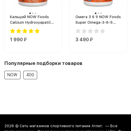
Кальций NOW Foods
Омега 3 6 9 NOW Foods
Calcium Hydroxyapatite
Super Omega-3-6-9
(120 капс.)
(180 капс.)
1 990
3 490
₽
₽
Популярные подборки товаров
NOW
400
2026 ©
Сеть магазинов спортивного питания Атлет.
— Все