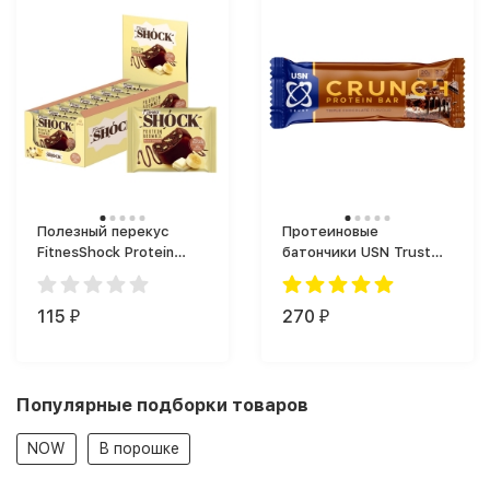
Полезный перекус
Протеиновые
FitnesShock Protein
батончики USN Trust
Brownie (50 г)
Crunch Protein Bar (60
г)
115
270
₽
₽
Популярные подборки товаров
NOW
В порошке