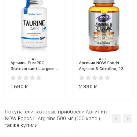
Аргинин PurePRO
Аргинин NOW Foods
(Nutriversum) L-arginine
Arginine & Citrulline, 120
(60)
капсул (120 капс.)
1 590
2 390
₽
₽
Покупатели, которые приобрели Аргинин
NOW Foods L-Arginine 500 мг (100 капс.),
также купили