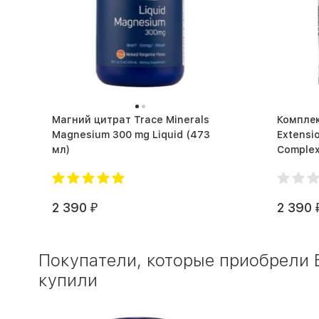
Магний цитрат Trace Minerals
Комплек
Magnesium 300 mg Liquid (473
Extensi
мл)
2 390
2 390
₽
Покупатели, которые приобрели Б
купили