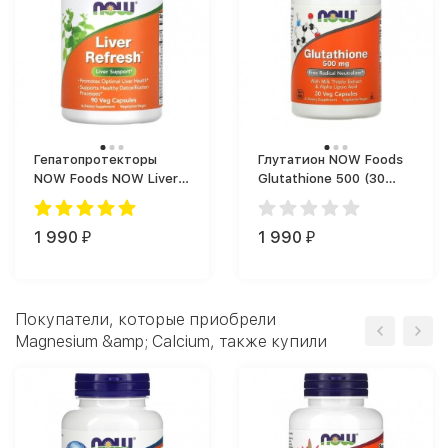
Гепатопротекторы
Глутатион NOW Foods
NOW Foods NOW Liver
Glutathione 500 (30
Refresh 90 vcaps (90
капс.)
капс.)
1 990
1 990
₽
₽
Покупатели, которые приобрели
Magnesium &amp; Calcium, также купили