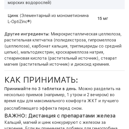
морских водорослей)
Цинк
(Элементарный из монометионина
15 мг
L-OptiZinc®)
Другие ингредиенты:
Микрокристаллическая целлюлоза,
растительная клетчатка (полидекстроза, гипромеллоза
(целлюлоза), карбонат кальция, триглицериды со средней
цепью), мальтодекстрин, кроскармеллоза натрия,
стеариновая кислота (растительный источник), стеарат
магния (растительный источник) и диоксид кремния.
КАК ПРИНИМАТЬ:
Принимайте по
3 таблетки в день
.
Можно разделить на
несколько приемов (например, 1 утром и 2 вечером) во
время еды для максимального комфорта ЖКТ и лучшего
расслабляющего эффекта перед сном.
ВАЖНО: Дистанция с препаратами железа
Кальций, магний и цинк конкурируют с железом за
усвоение. Если вы принимаете добавки для гемоглобина