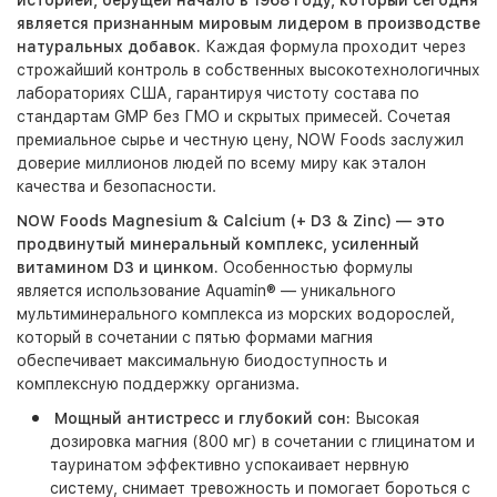
историей, берущей начало в 1968 году, который сегодня
является признанным мировым лидером в производстве
натуральных добавок.
Каждая формула проходит через
строжайший контроль в собственных высокотехнологичных
лабораториях США, гарантируя чистоту состава по
стандартам GMP без ГМО и скрытых примесей. Сочетая
премиальное сырье и честную цену, NOW Foods заслужил
доверие миллионов людей по всему миру как эталон
качества и безопасности.
NOW Foods Magnesium & Calcium (+ D3 & Zinc)
— это
продвинутый минеральный комплекс, усиленный
витамином D3 и цинком.
Особенностью формулы
является использование
Aquamin®
— уникального
мультиминерального комплекса из морских водорослей,
который в сочетании с пятью формами магния
обеспечивает максимальную биодоступность и
комплексную поддержку организма.
Мощный антистресс и глубокий сон:
Высокая
дозировка магния (800 мг) в сочетании с глицинатом и
тауринатом эффективно успокаивает нервную
систему, снимает тревожность и помогает бороться с