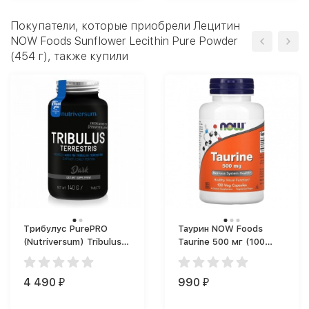
Покупатели, которые приобрели Лецитин
NOW Foods Sunflower Lecithin Pure Powder
(454 г), также купили
Трибулус PurePRO
Таурин NOW Foods
(Nutriversum) Tribulus
Taurine 500 мг (100
Террестрис Dark (120
капс.)
таб.)
4 490
990
₽
₽