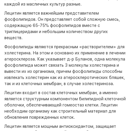
каждой из масличных культур разные.
Лецитин является важнейшим представителем
фосфолипидов. Он представляет собой сложную смесь,
содержащую 65-75% фосфолипидов вместе с
триглицеридами и небольшим количеством других
веществ.
Фосфолипиды являются прекрасным «растворителем» для
холестерина. На этом и основано их применение в лечении
атеросклероза. Как указывает д-р Буланов, одна молекула
фосфолипида может связать 3 молекулы холестерина и
вывести их из организма, причем фосфолипиды способны
извлекать холестерин как из атеросклеротических бляшек,
так и из клеточных мембран, в случае холестериноза.
Лецитин входит в состав клеточных мембран, а именно
является структурным компонентом билипидной клеточной
оболочки, обеспечивающей гомеостаз клетки. Лецитин
необходим организму как строительный материал для
обновления поврежденных клеток.
Лецитин является мощным антиоксидантом, защищает