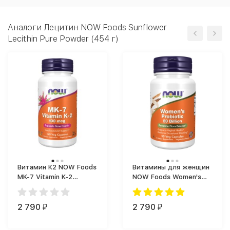
Аналоги Лецитин NOW Foods Sunflower
Lecithin Pure Powder (454 г)
Витамин К2 NOW Foods
Витамины для женщин
MK-7 Vitamin K-2
NOW Foods Women's
100mcg (120 капс.)
Probiotic (50 капс.)
2 790
2 790
₽
₽