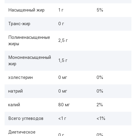
Насыщенный жир
1 г
5%
Транс-жир
0 г
Полиненасыщенные
2,5 г
жиры
Мононенасыщенный
1,5 г
жир
холестерин
0 мг
0%
натрий
0 мг
0%
калий
80 мг
2%
Всего углеводов
<1 г
<1%
Диетическое
0 г
0%