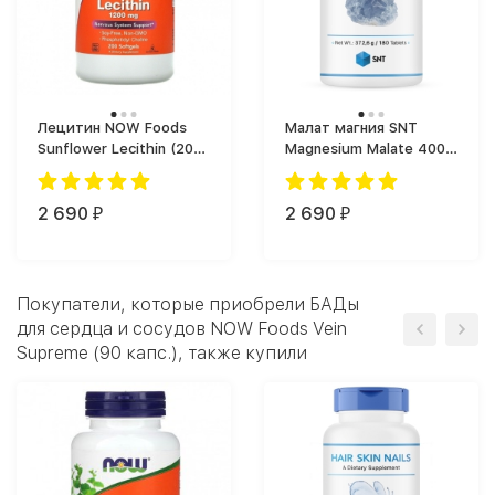
Лецитин NOW Foods
Малат магния SNT
Sunflower Lecithin (200
Magnesium Malate 400
капс.)
(180 tabs)
2 690
2 690
₽
₽
Покупатели, которые приобрели БАДы
для сердца и сосудов NOW Foods Vein
Supreme (90 капс.), также купили