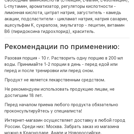
Свободные аминокислоты (L-лейцин, L-валин, L-изолейцин),
L-глутамин, ароматизатор, регуляторы кислотности -
лимонная кислота, цитрат натрия, загуститель - камедь
акации, подсластители - цикламат натрия, натрия сахарин,
ацесульфам K, сукралоза, эмульгатор - лецитин, витамин
B6 (пиридоксина гидрохлорид), краситель.
Рекомендации по применению:
Разовая порция - 10 г. Растворить одну порцию в 200 мл
воды. Принимайте 1-2 порции в день - перед едой или
перед и после тренировки или перед сном.
Продукт не является лекарственным средством.
Не рекомендуем использовать продукцию лицам, не
достигшим 18 лет.
Перед началом приема любого продукта обязательно
проконсультируйтесь у специалиста!
Интернет-магазин
осуществляет доставку в любой город
России. Среди них:
Москва
. Забрать заказ из магазина
можно в Краснодаре, Анапе и Новороссийске.