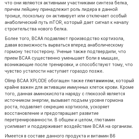
что они являются активными участниками синтеза белка,
причем лейцину принадлежит роль лидера в данной
троице, поскольку он активирует или отключает особый
анаболический путь mTOR, который дает сигнал к началу
строительства нового белка.
Более того, BCAA подавляют производство кортизола,
давая возможность вырваться вперед анаболическому
гормону тестостерону. Ученые также подтвердили, что
прием BCAA существенно уменьшает боли в мышцах,
возникающие после тренировки, и способствуют тому, что
чувство усталости наступает гораздо позже.
Olimp BCAA XPLODE обогащен также
глютамином
, который
крайне важен для активации иммунных клеток крови. Кроме
того, данная аминокислота наряду с глюкозой является
источником энергии, вызывает подъем уровня гормона
роста, подавляет секрецию кортизола, ускоряет
восстановление и предотвращает развитие
перетренированности. В общем и целом, глютамин
усиливает и поддерживает воздействие BCAA на организм.
Имеется в составе данного продукта и витамин B6