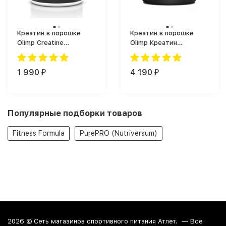
Креатин в порошке
Креатин в порошке
Olimp Creatine
Olimp Креатин
Monohydrate (250 г)
Моногидрат Олимп
(550 г)
1 990
4 190
₽
₽
Популярные подборки товаров
Fitness Formula
PurePRO (Nutriversum)
2026 ©
Сеть магазинов спортивного питания Атлет.
— Все