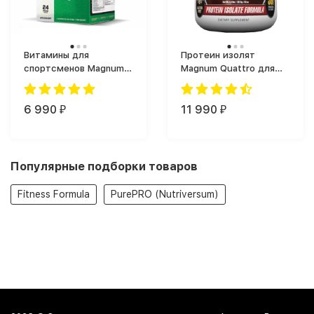
Витамины для
Протеин изолят
спортсменов Magnum
Magnum Quattro для
Primer (30 таб.)
увеличения массы
(1820 г)
6 990
11 990
₽
₽
Популярные подборки товаров
Fitness Formula
PurePRO (Nutriversum)