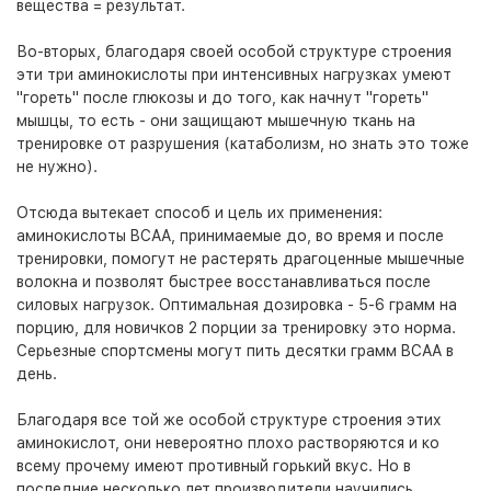
вещества = результат.
Во-вторых, благодаря своей особой структуре строения
эти три аминокислоты при интенсивных нагрузках умеют
"гореть" после глюкозы и до того, как начнут "гореть"
мышцы, то есть - они защищают мышечную ткань на
тренировке от разрушения (катаболизм, но знать это тоже
не нужно).
Отсюда вытекает способ и цель их применения:
аминокислоты BCAA, принимаемые до, во время и после
тренировки, помогут не растерять драгоценные мышечные
волокна и позволят быстрее восстанавливаться после
силовых нагрузок. Оптимальная дозировка - 5-6 грамм на
порцию, для новичков 2 порции за тренировку это норма.
Серьезные спортсмены могут пить десятки грамм BCAA в
день.
Благодаря все той же особой структуре строения этих
аминокислот, они невероятно плохо растворяются и ко
всему прочему имеют противный горький вкус. Но в
последние несколько лет производители научились