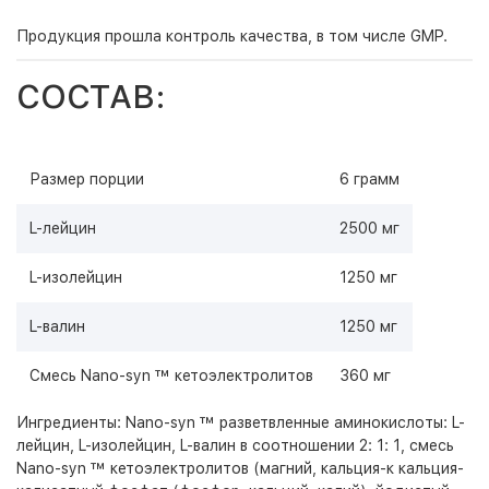
Продукция прошла контроль качества, в том числе GMP.
СОСТАВ:
Размер порции
6 грамм
L-лейцин
2500 мг
L-изолейцин
1250 мг
L-валин
1250 мг
Смесь Nano-syn ™ кетоэлектролитов
360 мг
Ингредиенты: Nano-syn ™ разветвленные аминокислоты: L-
лейцин, L-изолейцин, L-валин в соотношении 2: 1: 1, смесь
Nano-syn ™ кетоэлектролитов (магний, кальция-к кальция-