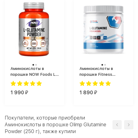
Аминокислоты в
Аминокислоты в
порошке NOW Foods L-
порошке Fitness
Glutamine Powder (170
Formula L-Glutamine
г)
(500 г)
1 990
1 890
₽
₽
Покупатели, которые приобрели
Аминокислоты в порошке Olimp Glutamine
Powder (250 г), также купили