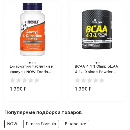
L-карнитин таблетки и
BCAA 4 1 1 Olimp БЦАА
капсулы NOW Foods
4:1:1 Xplode Powder
Acetyl-L-Carnitine (50
(200 г)
капс.)
1 990
1 990
₽
₽
Популярные подборки товаров
NOW
Fitness Formula
В порошке