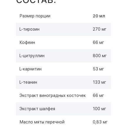
Размер порции
20 мл
L-тирозин
270 мг
Кофеин
66 мг
L-цитруллин
800 мг
L-карнитин
53 мг
L-теанин
133 мг
Экстракт виноградных косточек
66 мг
Экстракт шалфея
100 мг
Масло мяты перечной
0,83 мг