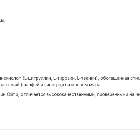
ы;
минокислот (L-цитруллин, L-тирозин, L-теанин), обогащенная с
растений (шалфей и виноград) и маслом мяты.
и Olimp, отличается высококачественными, проверенными на ч