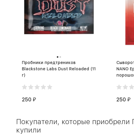
Пробники предтреников
Сыворо
Blackstone Labs Dust Reloaded (11
NANO Ep
г)
250
250
₽
₽
Покупатели, которые приобрели П
купили