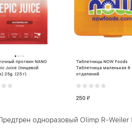
точный протеин NANO
Таблетницы NOW Foods
ic Juice (пищевой
Таблетница маленькая 6
порошок) 25g. (25 г)
отделений
250
₽
редтрен одноразовый Olimp R-Weiler F