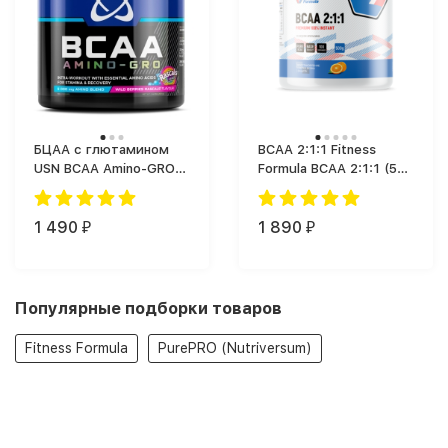
БЦАА с глютамином
BCAA 2:1:1 Fitness
USN BCAA Amino-GRO
Formula BCAA 2:1:1 (500
(200 г)
г)
1 490
1 890
₽
₽
Популярные подборки товаров
Fitness Formula
PurePRO (Nutriversum)