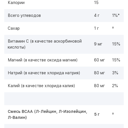
Калории
15
Всего углеводов
4 г
1%*
Сахар
1 г
†
Витамин C (в качестве аскорбиновой
9 мг
15%
кислоты)
Магний (в качестве оксида магния)
60 мг
15%
Натрий (в качестве хлорида натрия)
80 мг
3%
Калий (в качестве хлорида калия)
80 мг
2%
Смесь BCAA (Л-Лейцин, Л-Изолейцин,
5 г
†
Л-Валин)