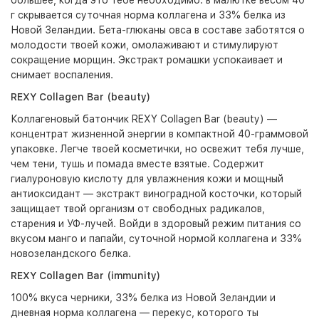
большее, когда это тебе необходимо: в малютке весом 40
г скрывается суточная норма коллагена и 33% белка из
Новой Зеландии. Бета-глюканы овса в составе заботятся о
молодости твоей кожи, омолаживают и стимулируют
сокращение морщин. Экстракт ромашки успокаивает и
снимает воспаления.
REXY Collagen Bar (beauty)
Коллагеновый батончик REXY Collagen Bar (beauty) —
концентрат жизненной энергии в компактной 40-граммовой
упаковке. Легче твоей косметички, но освежит тебя лучше,
чем тени, тушь и помада вместе взятые. Содержит
гиалуроновую кислоту для увлажнения кожи и мощный
антиоксидант — экстракт виноградной косточки, который
защищает твой организм от свободных радикалов,
старения и УФ-лучей. Войди в здоровый режим питания со
вкусом манго и папайи, суточной нормой коллагена и 33%
новозеландского белка.
REXY Collagen Bar (immunity)
100% вкуса черники, 33% белка из Новой Зеландии и
дневная норма коллагена — перекус, которого ты