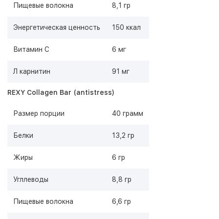
Пищевые волокна
8,1 гр
Энергетическая ценность
150 ккал
Витамин С
6 мг
Л карнитин
91 мг
REXY Collagen Bar (antistress)
Размер порции
40 грамм
Белки
13,2 гр
Жиры
6 гр
Угллеводы
8,8 гр
Пищевые волокна
6,6 гр