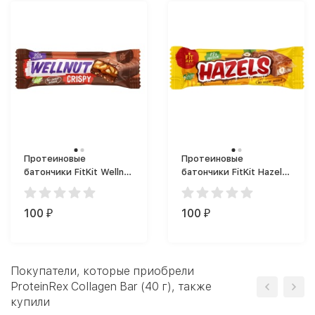
Протеиновые
Протеиновые
батончики FitKit Wellnut
батончики FitKit Hazels
(45 г)
(45 г)
100
100
₽
₽
Покупатели, которые приобрели
ProteinRex Collagen Bar (40 г), также
купили