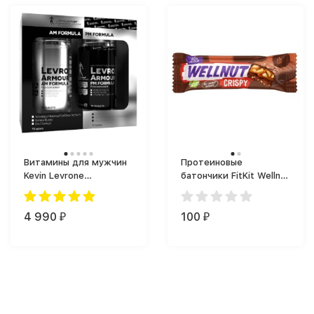
Витамины для мужчин
Протеиновые
Kevin Levrone
батончики FitKit Wellnut
LevroArmour AM/PM
(45 г)
Formula (180 таб.)
4 990
100
₽
₽