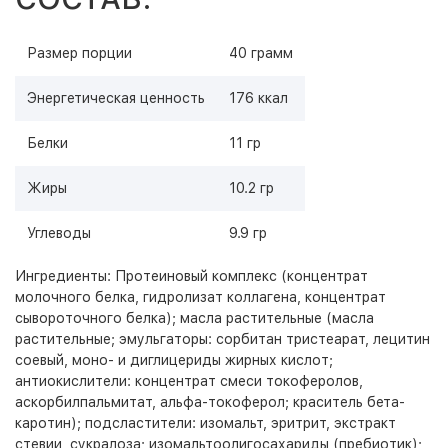
Размер порции
40 грамм
Энергетическая ценность
176 ккал
Белки
11 гр
Жиры
10.2 гр
Углеводы
9.9 гр
Ингредиенты: Протеиновый комплекс (концентрат
молочного белка, гидролизат коллагена, концентрат
сывороточного белка); масла растительные (масла
растительные; эмульгаторы: сорбитан тристеарат, лецитин
соевый, моно- и диглицериды жирных кислот;
антиокислители: концентрат смеси токоферолов,
аскорбилпальмитат, альфа-токоферол; краситель бета-
каротин); подсластители: изомальт, эритрит, экстракт
стевии, сукралоза; изомальтоолигосахариды (пребиотик);